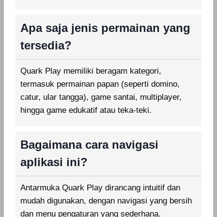
Apa saja jenis permainan yang
tersedia?
Quark Play memiliki beragam kategori,
termasuk permainan papan (seperti domino,
catur, ular tangga), game santai, multiplayer,
hingga game edukatif atau teka-teki.
Bagaimana cara navigasi
aplikasi ini?
Antarmuka Quark Play dirancang intuitif dan
mudah digunakan, dengan navigasi yang bersih
dan menu pengaturan yang sederhana.