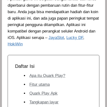
diperbarui dengan pembaruan rutin dan fitur-fitur
baru. Anda juga bisa mendapatkan hadiah dan koin
di aplikasi ini, dan ada juga papan peringkat tempat
peringkat pengguna ditampilkan. Aplikasi ini
kompatibel dengan perangkat seluler Android dan
iOS. Aplikasi serupa –
JayaSlot
,
Lucky DF
,
HokiWin
Daftar Isi
Apa itu Quark Play?
Fitur utama
Quark Play Apk
Tangkapan layar