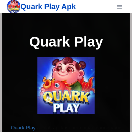
Skip
Quark Play Apk
to
content
Quark Play
Quark Play
adalah aplikasi permainan daring yang