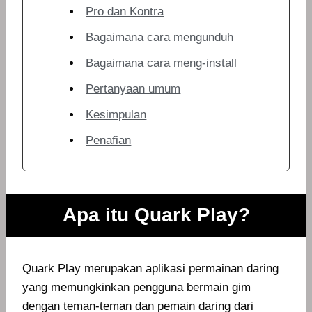
Pro dan Kontra
Bagaimana cara mengunduh
Bagaimana cara meng-install
Pertanyaan umum
Kesimpulan
Penafian
Apa itu Quark Play?
Quark Play merupakan aplikasi permainan daring
yang memungkinkan pengguna bermain gim
dengan teman-teman dan pemain daring dari