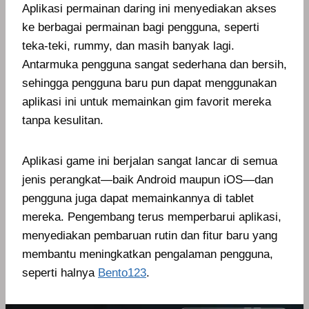
Aplikasi permainan daring ini menyediakan akses
ke berbagai permainan bagi pengguna, seperti
teka-teki, rummy, dan masih banyak lagi.
Antarmuka pengguna sangat sederhana dan bersih,
sehingga pengguna baru pun dapat menggunakan
aplikasi ini untuk memainkan gim favorit mereka
tanpa kesulitan.
Aplikasi game ini berjalan sangat lancar di semua
jenis perangkat—baik Android maupun iOS—dan
pengguna juga dapat memainkannya di tablet
mereka. Pengembang terus memperbarui aplikasi,
menyediakan pembaruan rutin dan fitur baru yang
membantu meningkatkan pengalaman pengguna,
seperti halnya
Bento123
.