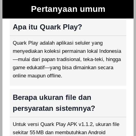
Pertanyaan umum
Apa itu Quark Play?
Quark Play adalah aplikasi seluler yang
menyediakan koleksi permainan lokal Indonesia
—mulai dari papan tradisional, teka‑teki, hingga
game edukatif—yang bisa dimainkan secara
online maupun offline.
Berapa ukuran file dan
persyaratan sistemnya?
Untuk versi Quark Play APK v1.1.2, ukuran file
sekitar 55 MB dan membutuhkan Android