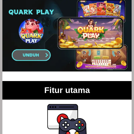
Fitur utama