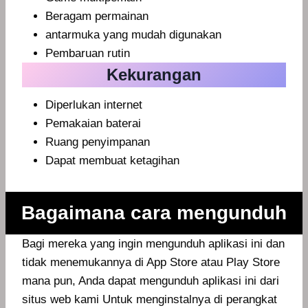
Beragam permainan
antarmuka yang mudah digunakan
Pembaruan rutin
Kekurangan
Diperlukan internet
Pemakaian baterai
Ruang penyimpanan
Dapat membuat ketagihan
Bagaimana cara mengunduh
Bagi mereka yang ingin mengunduh aplikasi ini dan
tidak menemukannya di App Store atau Play Store
mana pun, Anda dapat mengunduh aplikasi ini dari
situs web kami Untuk menginstalnya di perangkat