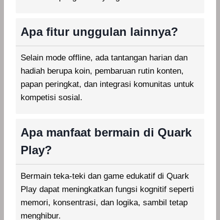
Apa fitur unggulan lainnya?
Selain mode offline, ada tantangan harian dan
hadiah berupa koin, pembaruan rutin konten,
papan peringkat, dan integrasi komunitas untuk
kompetisi sosial.
Apa manfaat bermain di Quark
Play?
Bermain teka-teki dan game edukatif di Quark
Play dapat meningkatkan fungsi kognitif seperti
memori, konsentrasi, dan logika, sambil tetap
menghibur.