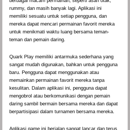
berbagai macam permainan, seperti asah otak,
rummy, dan masih banyak lagi. Aplikasi ini
memiliki sesuatu untuk setiap pengguna, dan
mereka dapat mencari permainan favorit mereka
untuk menikmati waktu luang bersama teman-
teman dan pemain daring.
Quark Play memiliki antarmuka sederhana yang
sangat mudah digunakan, bahkan untuk pengguna
baru. Pengguna dapat menggunakan atau
memainkan permainan favorit mereka tanpa
kesulitan. Dalam aplikasi ini, pengguna dapat
mengobrol atau berkomunikasi dengan pemain
daring sambil bermain bersama mereka dan dapat
berpartisipasi dalam turnamen bersama mereka.
Aplikasi game ini berjalan sangat lancar dan terus