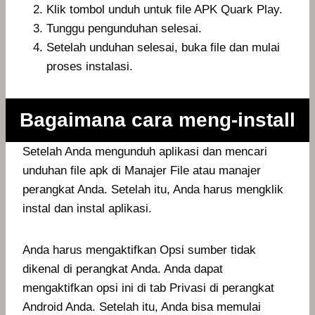
Klik tombol unduh untuk file APK Quark Play.
Tunggu pengunduhan selesai.
Setelah unduhan selesai, buka file dan mulai
proses instalasi.
Bagaimana cara meng-install
Setelah Anda mengunduh aplikasi dan mencari
unduhan file apk di Manajer File atau manajer
perangkat Anda. Setelah itu, Anda harus mengklik
instal dan instal aplikasi.
Anda harus mengaktifkan Opsi sumber tidak
dikenal di perangkat Anda. Anda dapat
mengaktifkan opsi ini di tab Privasi di perangkat
Android Anda. Setelah itu, Anda bisa memulai