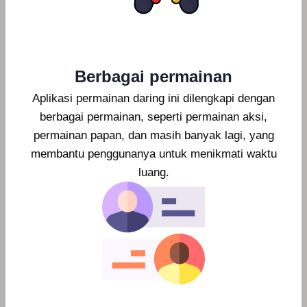
Berbagai permainan
Aplikasi permainan daring ini dilengkapi dengan
berbagai permainan, seperti permainan aksi,
permainan papan, dan masih banyak lagi, yang
membantu penggunanya untuk menikmati waktu
luang.