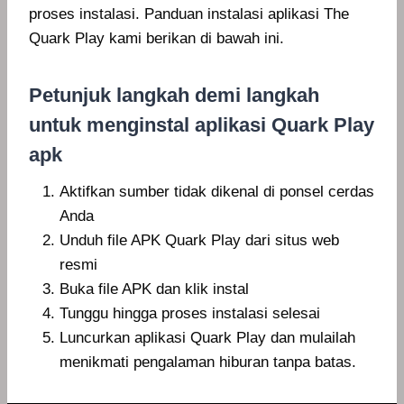
proses instalasi. Panduan instalasi aplikasi The
Quark Play kami berikan di bawah ini.
Petunjuk langkah demi langkah
untuk menginstal aplikasi Quark Play
apk
Aktifkan sumber tidak dikenal di ponsel cerdas
Anda
Unduh file APK Quark Play dari situs web
resmi
Buka file APK dan klik instal
Tunggu hingga proses instalasi selesai
Luncurkan aplikasi Quark Play dan mulailah
menikmati pengalaman hiburan tanpa batas.